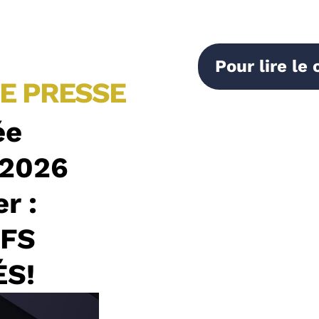
Pour lire l
E PRESSE
ée
 2026
r :
IFS
ÉS!