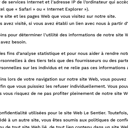
 de services Internet et l’adresse IP de l’ordinateur qui accè
el que « Safari » ou « Internet Explorer »).
tre site et les pages Web que vous visitez sur notre site.
avez visité, si vous avez établi un lien avec nous à partir d
s pour déterminer l’utilité des informations de notre site W
 avez besoin.
s fins d’analyse statistique et pour nous aider à rendre notr
sonnelles à des tiers tels que des fournisseurs ou des partena
ersonnelles sur les individus et ne relie pas ces information
ins lors de votre navigation sur notre site Web, vous pouvez 
afin que vous puissiez les refuser individuellement. Vous po
s vous risquez de ne pas profiter pleinement de notre site We
onfidentialité utilisées pour le site Web Le Sentier. Toutefoi
édé à un autre site, vous êtes soumis aux politiques de confi
u de tout site Web lié, de tout lien contenu dans un site We