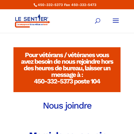
450-332-5373 Fax 450-332-5473
Pour vétérans / vétéranes vous
avez besoin de nous rejoindre hors
des heures de bureau, laisser un
message à :
450-332-5373 poste 104
Nous joindre